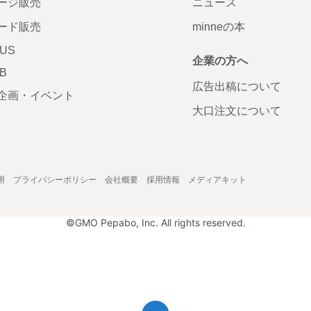
ージ販売
ニュース
ード販売
minneの本
LUS
企業の方へ
AB
広告出稿について
企画・イベント
大口注文について
用
プライバシーポリシー
会社概要
採用情報
メディアキット
©GMO Pepabo, Inc. All rights reserved.