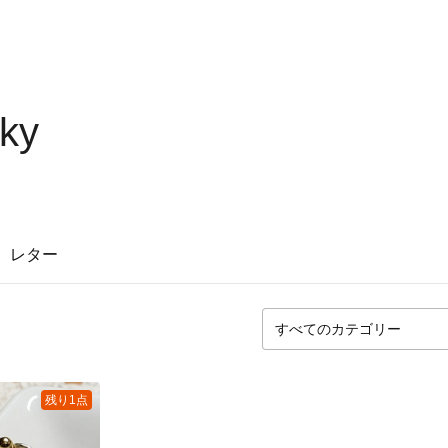
sky
レター
残り1点