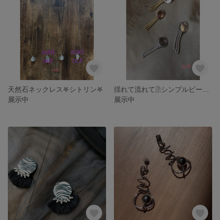
天然石ネックレス𖤐シトリン𖤐
揺れて流れて𓋤シンプルビーズピアス
展示中
展示中