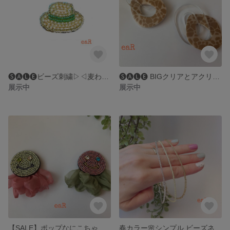
🅢🅐🅛🅔ビーズ刺繍▷◁麦わら帽子
🅢🅐🅛🅔 BIGクリアとアクリルチェーン
展示中
展示中
【SALE】ポップなにこちゃん オーガンジーリボンのキーホルダー
春カラー🌸シンプル ビーズネックレス チョーカー