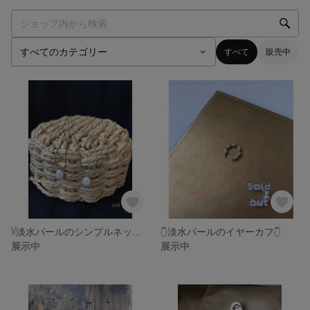
すべて
販売中
𓍳淡水パールのシンプルネックレス𓍳
𓇝淡水パールのイヤーカフ𓇝
展示中
展示中