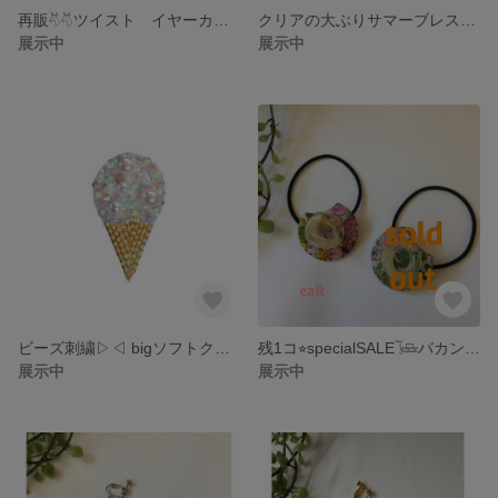
再販𓄃𓄃ツイスト イヤーカフ風ピアス
クリアの大ぶりサマーブレスレット
展示中
展示中
ビーズ刺繍▷◁ bigソフトクリーム
残1コ⭐︎specialSALE𓍄バカンス夏のフラワー ヘアゴム
展示中
展示中