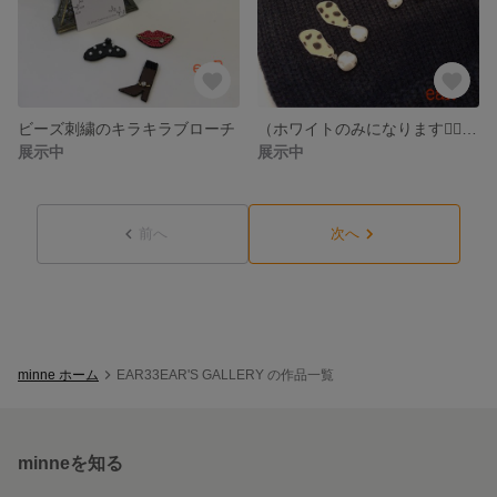
ビーズ刺繍のキラキラブローチ
（ホワイトのみになります🙇‍♀️）もこもこハラコのアニマル柄 アクセサリー
展示中
展示中
前へ
次へ
minne ホーム
EAR33EAR'S GALLERY の作品一覧
minneを知る