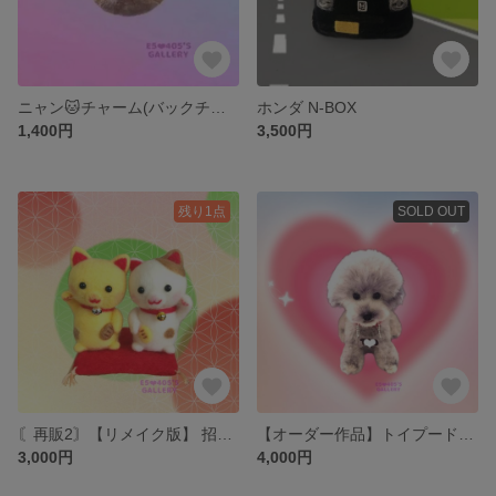
ニャン🐱チャーム(バックチャーム)
ホンダ N-BOX
1,400円
3,500円
残り1点
SOLD OUT
〘再販2〙【リメイク版】 招き猫セット🐱ฅ
【オーダー作品】トイプードル(伏せバージョン)🐩‪ 𓈒𓏸
3,000円
4,000円