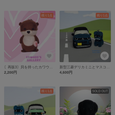
残り1点
残り1点
〘再販3〙貝を持ったカワウソ君🦦 キーホルダーマスコット
新型三菱デリカミニとマスコット犬セット
2,200円
4,600円
残り1点
SOLD OUT