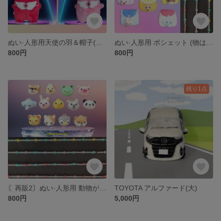
ぬい·人形用天使の羽＆帽子(各種別売り)
ぬい·人形用 ポシェット (物は入りません)
800円
800円
残り1点
〘再販2〙ぬい·人形用 動物がま口ポシェット リニューアル版(物は入りません)
TOYOTA アルファード(大)
800円
5,000円