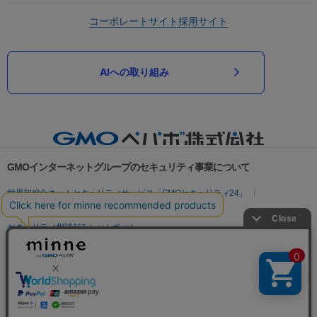
コーポレートサイト
採用サイト
AIへの取り組み
GMOインターネットグループのセキュリティ事業について
世界初総合ネットセキュリティサービス「GMOセキュリティ24」
パスワード漏洩診断
Webサイトリスク診断
セキュリティ相談AIチャットボット
実在証明・盗聴対策
サイバー攻撃対策（GMOサイバーセキュリティ byイエラエ）
サイバー攻撃対策（GMO Flatt Security）
なりすまし対策
セキュリティ事業の軌跡