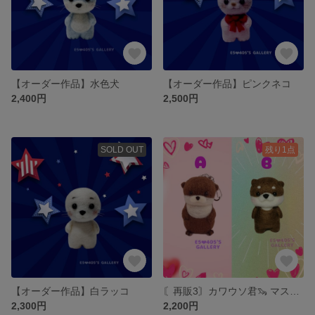
【オーダー作品】水色犬
【オーダー作品】ピンクネコ
2,400円
2,500円
SOLD OUT
残り1点
【オーダー作品】白ラッコ
〘再販3〙カワウソ君🦦 マスコット
2,300円
2,200円