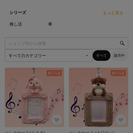
シリーズ
もっと見る
5
点
40
点
推し活
車
すべて
販売中
残り1点
残り1点
トレカケース(うさぎ)
トレカケース (カワウソ)