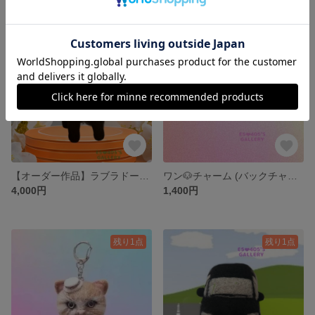
SOLD OUT
残り1点
【オーダー作品】ラブラドールとゴールデンミックス(お座り)
ワン🐶チャーム (バックチャーム)
4,000円
1,400円
残り1点
残り1点