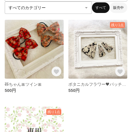
すべて
販売中
残り1点
🧸ちゃん🎀ツイン🎀
ボタニカルフラワー🖤パッチンピン🖤
500円
550円
残り1点