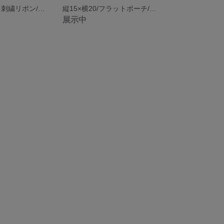
シュシュ/インド刺繍リボン/ブラック/ゴールド
縦15×横20/フラットポーチ/インド刺繡リボン/パッチワークポーチ/ブルー系②
展示中