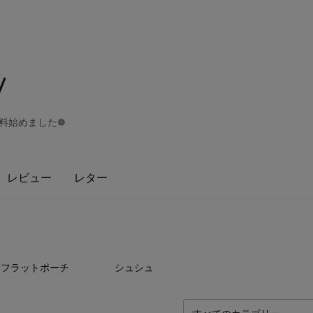
/
無料始めました❁
レビュー
レター
7
点
4
点
フラットポーチ
シュシュ