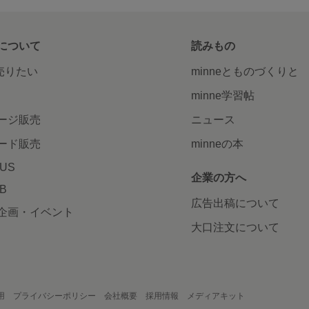
について
読みもの
で売りたい
minneとものづくりと
minne学習帖
ージ販売
ニュース
ード販売
minneの本
LUS
企業の方へ
AB
広告出稿について
企画・イベント
大口注文について
用
プライバシーポリシー
会社概要
採用情報
メディアキット