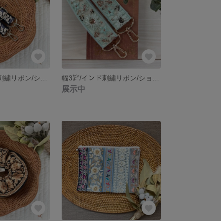
幅2.5㌢/インド刺繡リボン/ショルダーストラップ/フラワー/スパンコール/ボタニカル/黒/ブラック/白/ホワイト/ブルー/水色
幅3㌢/インド刺繡リボン/ショルダーストラップ/フラワー/スパンコール/ボタニカル/ミントグリーン/白/ラメ
展示中