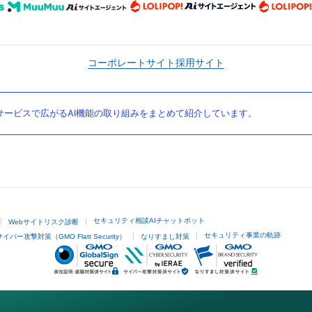
コーポレートサイト
採用サイト
ービスで広がるAI機能の取り組みをまとめて紹介しています。
セキュリティ相談AIチャットボット
Webサイトリスク診断
セキュリティ事業の軌跡
サイバー攻撃対策（GMO Flatt Security）
なりすまし対策