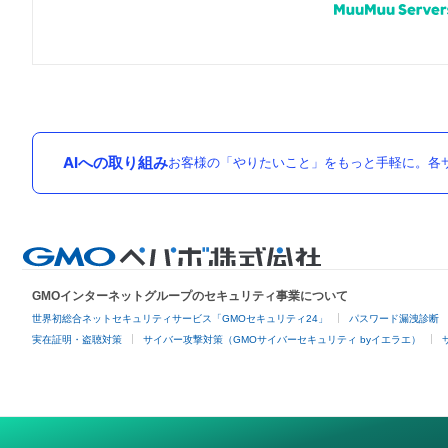
AIへの取り組み
お客様の「やりたいこと」をもっと手軽に。各サ
GMOインターネットグループのセキュリティ事業について
世界初総合ネットセキュリティサービス「GMOセキュリティ24」
パスワード漏洩診断
実在証明・盗聴対策
サイバー攻撃対策（GMOサイバーセキュリティ byイエラエ）