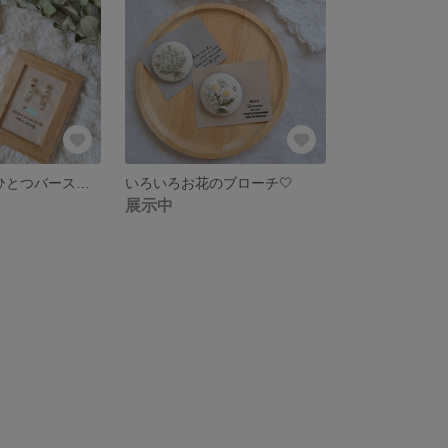
♥️世界にたったひとつバースデーボード🧸🌼刺繍フレーム
いろいろお花のブローチ🤍
展示中