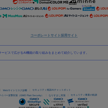
コーポレートサイト
採用サイト
ービスで広がるAI機能の取り組みをまとめて紹介しています。
セキュリティ相談AIチャットボット
Webサイトリスク診断
セキュリティ事業の軌跡
サイバー攻撃対策（GMO Flatt Security）
なりすまし対策