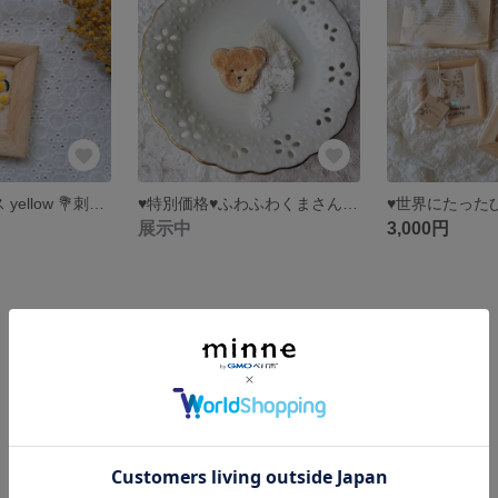
♥フラワーリース yellow 💐刺繍フレーム
♥特別価格♥ふわふわくまさん 🧸 レースブローチ
展示中
3,000円