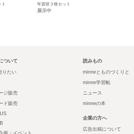
ット
年賀状３枚セット
展示中
について
読みもの
で売りたい
minneとものづくりと
minne学習帖
ージ販売
ニュース
ード販売
minneの本
LUS
企業の方へ
AB
広告出稿について
企画・イベント