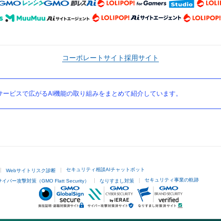
コーポレートサイト
採用サイト
ービスで広がるAI機能の取り組みをまとめて紹介しています。
セキュリティ相談AIチャットボット
Webサイトリスク診断
セキュリティ事業の軌跡
サイバー攻撃対策（GMO Flatt Security）
なりすまし対策