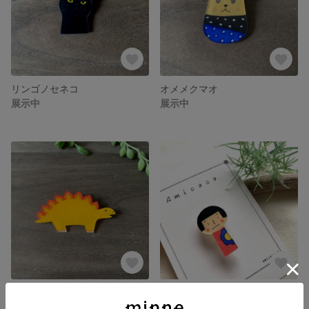
リンゴノセネコ
オメメクマオ
展示中
展示中
ステゴザウルス
トモダチブローチ
展示中
展示中