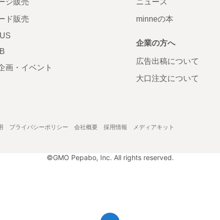
ージ販売
ニュース
ード販売
minneの本
LUS
企業の方へ
AB
広告出稿について
企画・イベント
大口注文について
用
プライバシーポリシー
会社概要
採用情報
メディアキット
©GMO Pepabo, Inc. All rights reserved.