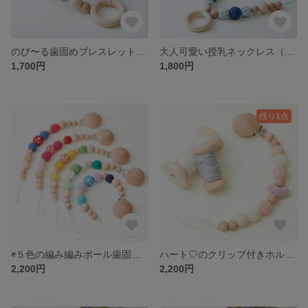
のび〜る歯固めブレスレット（harapeko)
大人可愛い授乳ネックレス（blueberry)
1,700円
1,800円
残り1点
◉５色の編み編みボール歯固めホルダー◉
ハート♡のクリップ付きホルダー
2,200円
2,200円