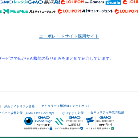
コーポレートサイト
採用サイト
ービスで広がるAI機能の取り組みをまとめて紹介しています。
セキュリティ相談AIチャットボット
Webサイトリスク診断
セキュリティ事業の軌跡
サイバー攻撃対策（GMO Flatt Security）
なりすまし対策