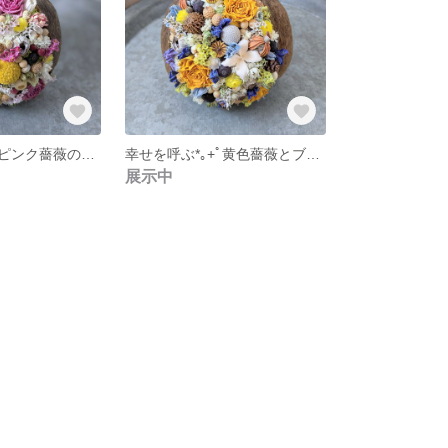
幸せを呼ぶ*｡+ﾟピンク薔薇のブッダナッツ
幸せを呼ぶ*｡+ﾟ黄色薔薇とブルーデルフィニウムのブッダナッツ
展示中