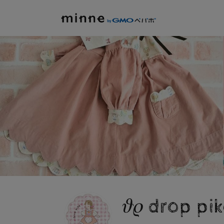
𝜗𝜚 drop