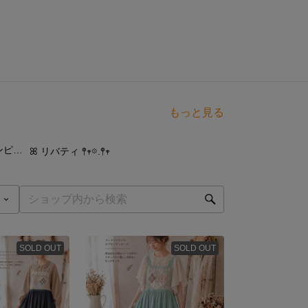
もっと見る
点
42
点
もくもく💭彩りワンピ🌷´-パッチワークエプロンワンピース
ꕤ リバティ 𖤣𖥧𖡼.𖤣𖥧
SOLD OUT
SOLD OUT