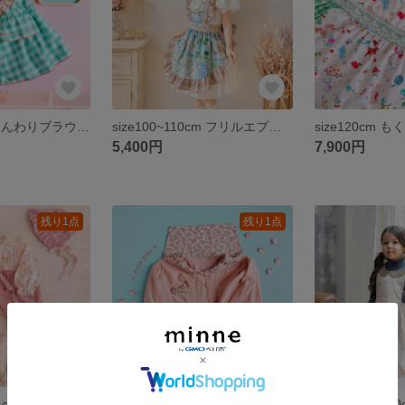
size100cm ꕤ ふんわりブラウス🌷.* ✧︎ 水彩ギンガムチェック スカイブルー ✧︎ 22fabricレインポケット 半袖 ✧︎ベビーキッズ✧︎ 𝐛𝐥𝐨𝐮𝐬𝐞
size100~110cm フリルエプロン🌷︎ 22fabric ブルー キッズエプロン
5,400円
7,900円
残り1点
残り1点
ベビードレス🍼 ベビーボンネット ツーウェイオール 50 60 70cm ロンパース トリプルガーゼ ギフトボックス🎁 出産祝い 誕生日プレゼント セレモニードレス ハーフバースデー ベビー服
ꕤ リバティ × ふんわりダブルガーゼ ꕤ セーラーカーラーブラウス🌷.* ꕤ 110cm ✧︎ くすみピンク スカラップ 可愛い子供服 キッズ りぼん