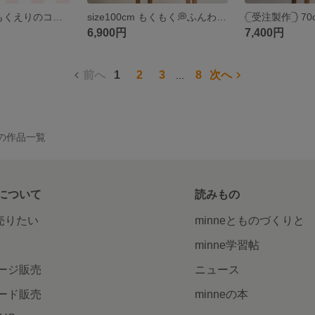
size70cm もくもくえりのコーデュロイロンパース くすみピンク うさぎ🐰 ギフトボックス🎁対応 チェック ベビー バースデー プレゼント
size100cm もくもく💭ふんわりダブルガーゼ 丸襟ワンピース ꕤ︎︎ バイオレットブラウン ぽわん袖 ゆったり春服 かわいい 子供服 22fabric ギンガムチェック スカラップ
6,900円
7,400円
前へ
1
2
3
8
次へ
...
✍) の作品一覧
について
読みもの
で売りたい
minneとものづくりと
minne学習帖
ージ販売
ニュース
ード販売
minneの本