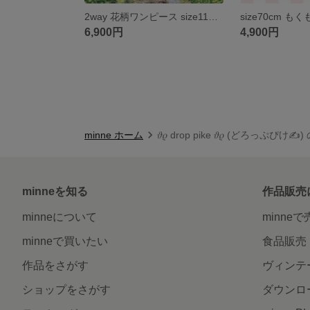
2way 花柄ワンピース size110cm ネイビー YUWA 子供服 キッズ 22fabric
6,900円
4,900円
minne ホーム
𝜗𝜚 drop pike 𝜗𝜚 (どろっぷぴけ
minneを知る
作品販売
minneについて
minne
minneで買いたい
食品販売
作品をさがす
ヴィンテ
ショップをさがす
ダウンロ