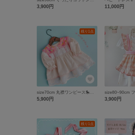
3,900円
11,000円
残り1点
size70cm 丸襟ワンピース🎠長袖 ꕤ︎︎ ギフトボックス🎁対応 プレゼント 22ファブリック ぽわん袖 メリーゴーランド刺繍 ハーフバースデー 韓国生地 ゆったり かわいい 子供服
5,900円
3,900円
残り1点