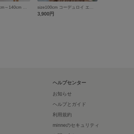
‎𓊆受注製作𓊇 70cm～140cm もくもく💭ふんわりダブルガーゼ 丸襟ワンピース ꕤ︎︎ 春夏 ぽわん袖 ゆったり かわいい 子供服 22fabric ギンガムチェック スカラップ 春服
size100cm コーデュロイ エプロンワンピース 秋冬 22fabric 子供服 キッズ epuronnonepiece kids baby
3,900円
ヘルプセンター
お知らせ
ヘルプとガイド
利用規約
minneのセキュリティ