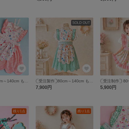
SOLD OUT
‎𓊆受注製作𓊇80cm～140cm もくもく💭 エプロンワンピース 動物柄 いちごみるくチェック ダブルガーゼ 子供服 epuronnonepiece kids baby
‎𓊆受注製作𓊇80cm～140cm もくもく💭 エプロンワンピース 動物柄 アクアブルーチェック ダブルガーゼ 子供服 epuronnonepiece kids baby
7,900円
5,900円
残り1点
残り1点