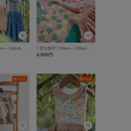
‎𓊆受注製作𓊇 80cm～140cm コーデュロイ ꕤ︎︎ エプロンワンピース 秋冬 花柄 ゆったり 子供服 22fabric kids
‎𓊆受注製作𓊇 80cm～140cm 風船刺繍のエプロンワンピース 22fabric
4,900円
残り1点
残り1点