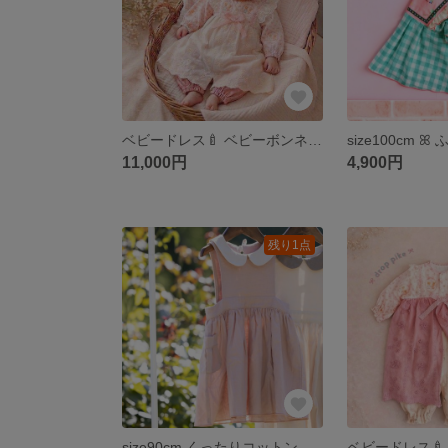
ベビードレス🍼 ベビーボンネット ツーウェイオール size50～70cm ダブルガーゼ ギフトボックス🎁 出産祝い ロンパース セレモニードレス 新生児 ハーフバースデー ベビー服 baby
11,000円
4,900円
残り1点
size90cm くったりコットンリネン エプロンワンピース ピンク 丸襟 子供服