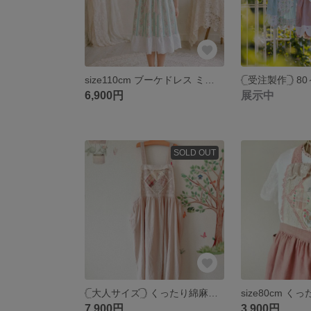
size110cm ブーケドレス ミントストライプ 花柄 子供服
6,900円
展示中
SOLD OUT
‎𓊆大人サイズ𓊇 くったり綿麻パッチワークエプロンワンピース / きなり
7,900円
3,900円