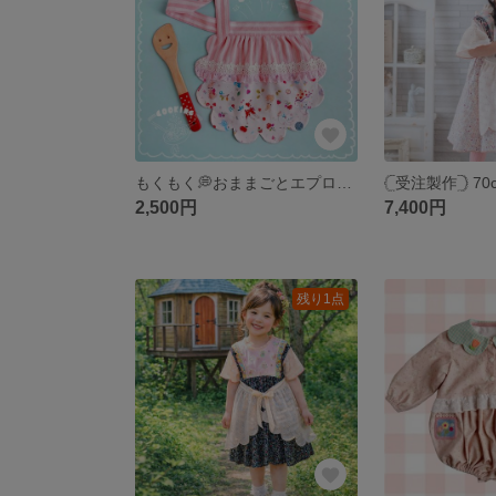
もくもく💭おままごとエプロン🍳 ‎リバーシブル ꕤ スピカピカ生地 × ピンクストライプ刺繍 🍒 ꕤ 2way カフェエプロン ꕤ︎︎ 韓国生地 ꕤ キッズエプロン スカラップ
2,500円
7,400円
残り1点