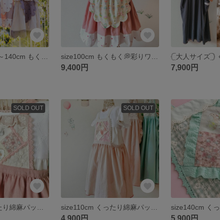
‎𓊆受注製作𓊇 80～140cm もくもく💭彩りワンピ🌷パッチワークエプロンワンピース✨好みにカスタム✨ リバティ 22fabric 子供服 オーダーメイド バースデー
‎size100cm もくもく💭彩りワンピ🌷´-パッチワークエプロンワンピース 22fabric 子供服 バースデー
9,400円
7,900円
SOLD OUT
SOLD OUT
size80cm くったり綿麻パッチワークエプロンワンピース / くすみピンク
size110cm くったり綿麻パッチワークエプロンワンピース / きなり
4,900円
5,900円