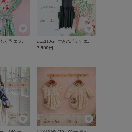
size120cm もくもく💭 エプロンワンピース 動物柄 アクアブルーチェック ダブルガーゼ 子供服 epuronnonepiece kids
size110cm 大きめポッケ エプロンワンピース チャコールグレー コットンリネン ナチュラル ハロウィン 子供服 キッズ
3,900円
𓊆受注製作𓊇 80cm～140cm くったりコットンリネン エプロンワンピース 子供服 ゆったり ナチュラル 受注生産 オーダーメイド キッズ ベビー
‎𓊆受注製作𓊇70～90cm 選べる3重ガーゼのロンパース もくもくえり 丸襟 うさぎ🐰 チェック ギフトボックス🎁対応 赤ちゃん オーダーメイド セミオーダー 誕生日 プレゼント