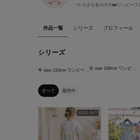
୨୧ 小さな女の子の🏡ワンピース屋さん ୨
作品一覧
シリーズ
プロフィール
シリーズ
42
点
49
点
🌼 size 100cm ワンピース ブラウス🌼.*
🌹 size 110cm ワンピース ブラウス🌹𓂃𓏸
すべて
販売中
SOLD OUT