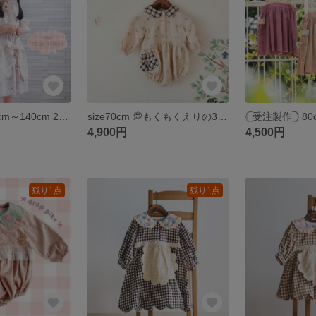
𓊆受注製作𓊇 70cm～140cm 2way 花柄ワンピース オーダーメイド 子供服 キッズ 22fabric ギンガムチェック 春服
size70cm 💭もくもくえりの3重ガーゼロンパース 長袖 ソフトベージュ うさぎ🐰 ギフトボックス🎁対応 子供服 トリプルガーゼ チェック スカラップ 誕生日 プレゼント
4,900円
4,500円
残り1点
残り1点