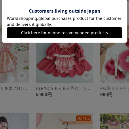
4,500円
4,500円
残り1点
残り1点
size80~90cm フリルエプロン🌷︎ ピンクチェック キッズエプロン
size70cm もくもく💭セーラーカラーワンピース ꕤ︎︎ コーデュロイ ローズピンク ぽわん袖 ピンクチェック ギフトボックス🎁 ゆったり ふんわり バルール袖 韓国生地 ハート刺繍 リボン刺
5,900円
990円
残り1点