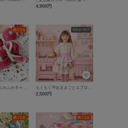
4,900円
残り1点
SOLD OUT
🍬2個セット🍬 ふわふわキャンディ ヘアゴム ୨୧ ハート刺繍ꯁꯧ コーデュロイ プレゼント୨୧ 可愛いキッズヘアアクセ 韓国生地 ローズピンク
もくもく💭おままごとエプロン🍳 ‎リバーシブル スカラップ ꕤ 22fabric × ピンクストライプりぼん刺繍 🍒 ꕤ 2way カフェエプロン ꕤ︎︎ 韓国生地 ꕤ プレゼント
2,500円
残り1点
残り1点