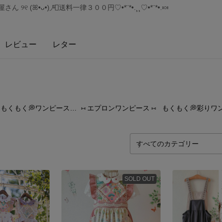
୧ (ꕤ•ᴗ•)◞📮送料一律３００円♡•*¨*•.¸¸♡•*¨*•.🍬
レビュー
レター
86
点
99
点
45
もくもく💭ワンピース🌷´-
⑅ エプロンワンピース ⑅
SOLD OUT