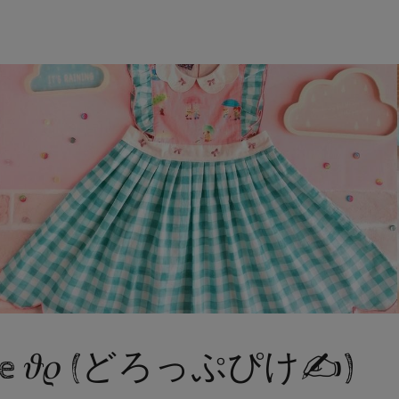
 pike 𝜗𝜚 (どろっぷぴけ✍)