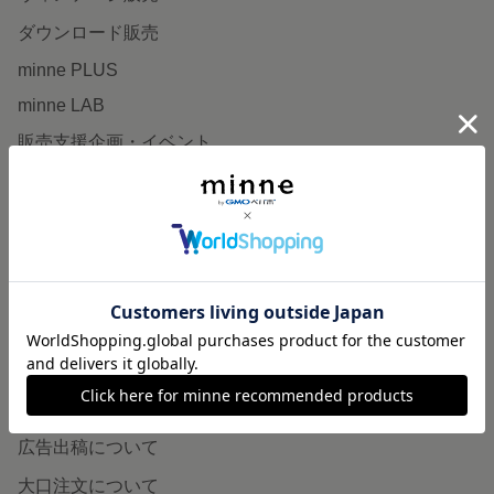
ダウンロード販売
minne PLUS
minne LAB
販売支援企画・イベント
読みもの
minneとものづくりと
minne学習帖
ニュース
minneの本
企業の方へ
広告出稿について
大口注文について