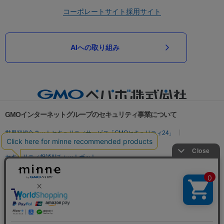
コーポレートサイト
採用サイト
AIへの取り組み
GMOインターネットグループのセキュリティ事業について
世界初総合ネットセキュリティサービス「GMOセキュリティ24」
パスワード漏洩診断
Webサイトリスク診断
セキュリティ相談AIチャットボット
実在証明・盗聴対策
サイバー攻撃対策（GMOサイバーセキュリティ byイエラエ）
サイバー攻撃対策（GMO Flatt Security）
なりすまし対策
セキュリティ事業の軌跡