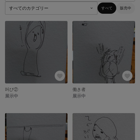
すべて
販売中
叫び②
働き者
展示中
展示中