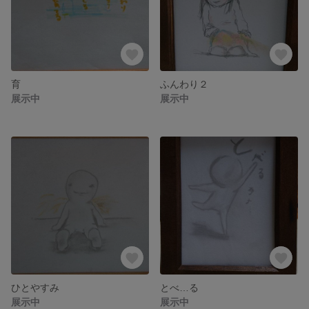
育
ふんわり２
展示中
展示中
ひとやすみ
とべ…る
展示中
展示中