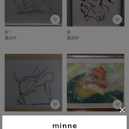
前！
笑
展示中
展示中
抜くか！？
見えない力
展示中
展示中