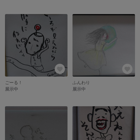
ごーる！
ふんわり
展示中
展示中