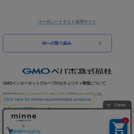
コーポレートサイト
採用サイト
AIへの取り組み
GMOインターネットグループのセキュリティ事業について
世界初総合ネットセキュリティサービス「GMOセキュリティ24」
パスワード漏洩診断
Webサイトリスク診断
セキュリティ相談AIチャットボット
実在証明・盗聴対策
サイバー攻撃対策（GMOサイバーセキュリティ byイエラエ）
サイバー攻撃対策（GMO Flatt Security）
なりすまし対策