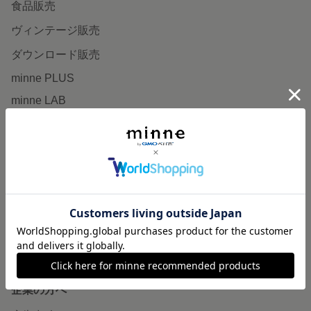
食品販売
ヴィンテージ販売
ダウンロード販売
minne PLUS
minne LAB
販売支援企画・イベント
読みもの
minneとものづくりと
minne学習帖
ニュース
minneの本
企業の方へ