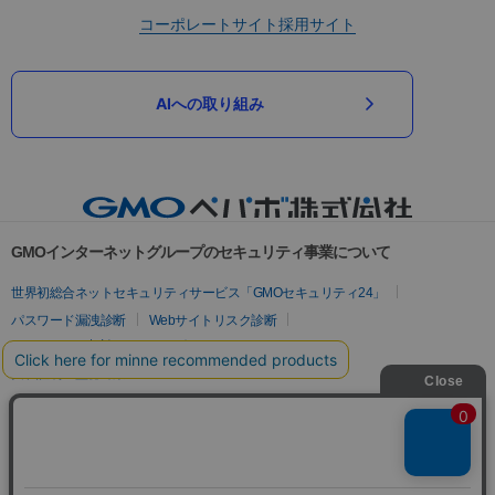
コーポレートサイト
採用サイト
AIへの取り組み
GMOインターネットグループのセキュリティ事業について
世界初総合ネットセキュリティサービス「GMOセキュリティ24」
パスワード漏洩診断
Webサイトリスク診断
セキュリティ相談AIチャットボット
実在証明・盗聴対策
サイバー攻撃対策（GMOサイバーセキュリティ byイエラエ）
サイバー攻撃対策（GMO Flatt Security）
なりすまし対策
セキュリティ事業の軌跡