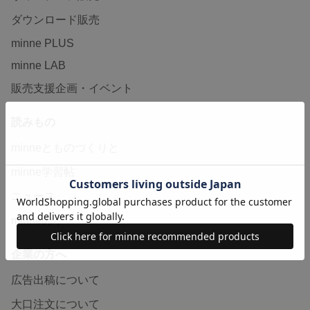
ダウンロード販売
minne PLUS
minne LAB
販売支援企画・イベント
読みもの
minneとものづくりと
minne学習帖
ニュース
minneの本
企業の方へ
広告出稿について
大口注文について