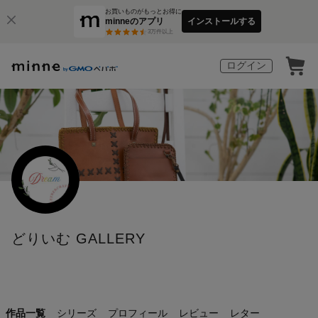
お買いものがもっとお得に
minneのアプリ
インストールする
3
万件以上
ログイン
どりいむ GALLERY
作品一覧
シリーズ
プロフィール
レビュー
レター