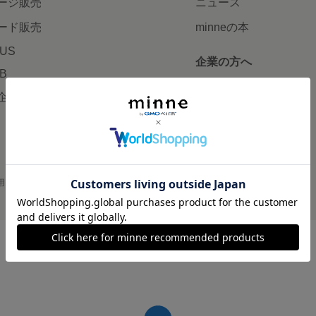
ージ販売
ニュース
ード販売
minneの本
LUS
企業の方へ
AB
広告出稿について
企画・イベント
大口注文について
用
プライバシーポリシー
会社概要
採用情報
メディアキット
©GMO Pepabo, Inc. All rights reserved.