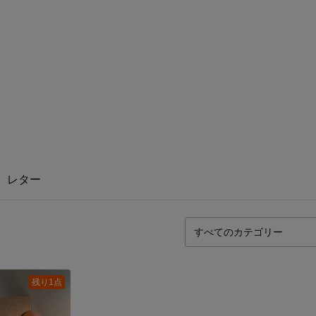
レター
残り1点