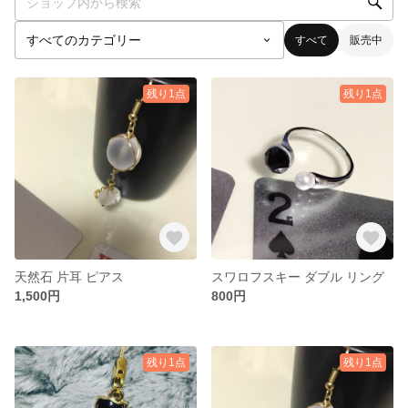
すべて
販売中
残り1点
残り1点
天然石 片耳 ピアス
スワロフスキー ダブル リング
1,500円
800円
残り1点
残り1点