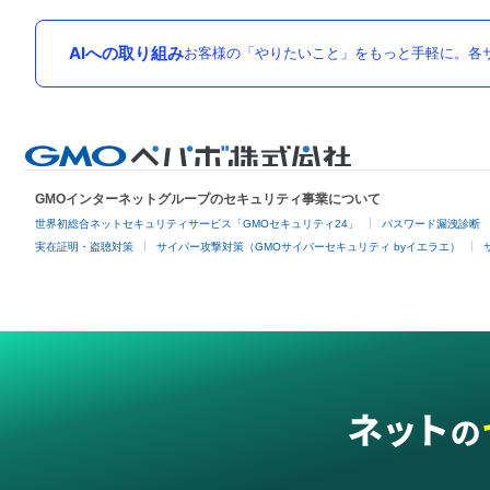
AIへの取り組み
お客様の「やりたいこと」をもっと手軽に。各サ
GMOインターネットグループのセキュリティ事業について
世界初総合ネットセキュリティサービス「GMOセキュリティ24」
パスワード漏洩診断
実在証明・盗聴対策
サイバー攻撃対策（GMOサイバーセキュリティ byイエラエ）