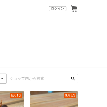
ログイン
残り1点
残り1点