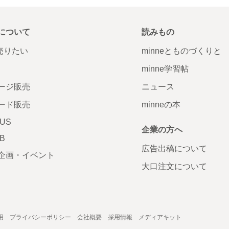
について
読みもの
で売りたい
minneとものづくりと
minne学習帖
ージ販売
ニュース
ード販売
minneの本
LUS
企業の方へ
AB
広告出稿について
企画・イベント
大口注文について
用
プライバシーポリシー
会社概要
採用情報
メディアキット