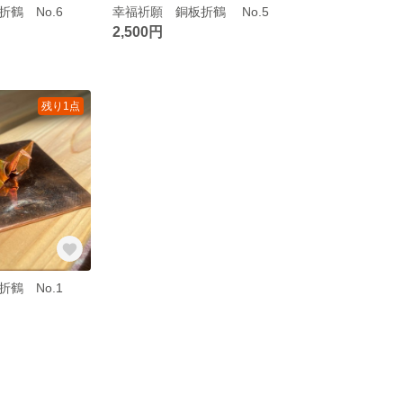
鶴 No.6
幸福祈願 銅板折鶴 No.5
2,500円
残り1点
鶴 No.1