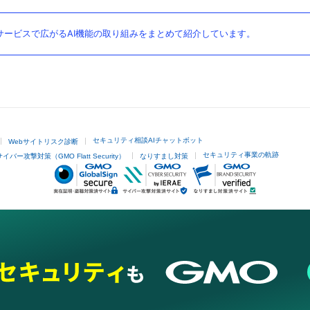
ービスで広がるAI機能の取り組みをまとめて紹介しています。
セキュリティ相談AIチャットボット
Webサイトリスク診断
セキュリティ事業の軌跡
サイバー攻撃対策（GMO Flatt Security）
なりすまし対策