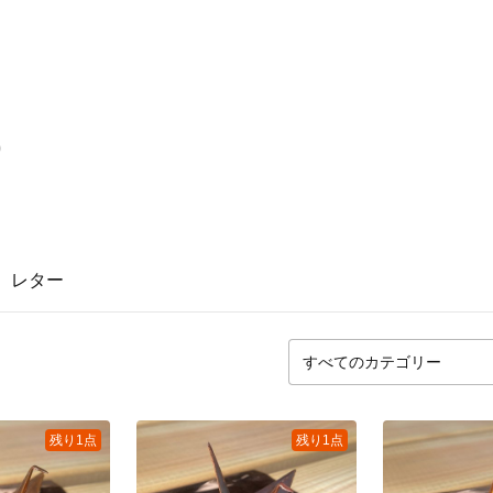
O
レター
残り1点
残り1点