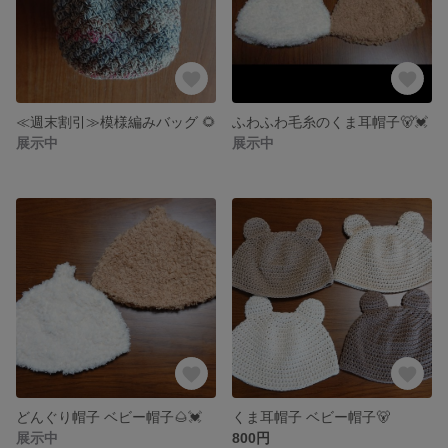
≪週末割引≫模様編みバッグ 🌻
ふわふわ毛糸のくま耳帽子🐻💓
展示中
展示中
どんぐり帽子 ベビー帽子🌰💓
くま耳帽子 ベビー帽子🐻
展示中
800円