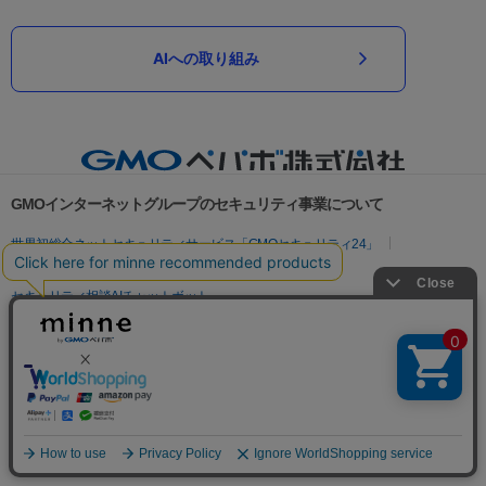
AIへの取り組み
GMOインターネットグループのセキュリティ事業について
世界初総合ネットセキュリティサービス「GMOセキュリティ24」
パスワード漏洩診断
Webサイトリスク診断
セキュリティ相談AIチャットボット
実在証明・盗聴対策
サイバー攻撃対策（GMOサイバーセキュリティ byイエラエ）
サイバー攻撃対策（GMO Flatt Security）
なりすまし対策
セキュリティ事業の軌跡