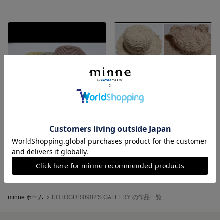
≪オーダー専用≫ベレー帽 ベビー帽子🖤
麦わら帽子風コットン帽子 ベビー帽子
1,500円
1,600円
minne ホーム
DOTOGURI0902'S GALLERY の作品一覧