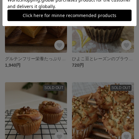
グルテンフリー栄養たっぷり！風味と旨味の詰まったＳ３種類 定番2種としこくびえセット 小麦不使用
ひよこ豆とレーズンのブラウニー 2個入り
1,940円
720円
SOLD OUT
SOLD OUT