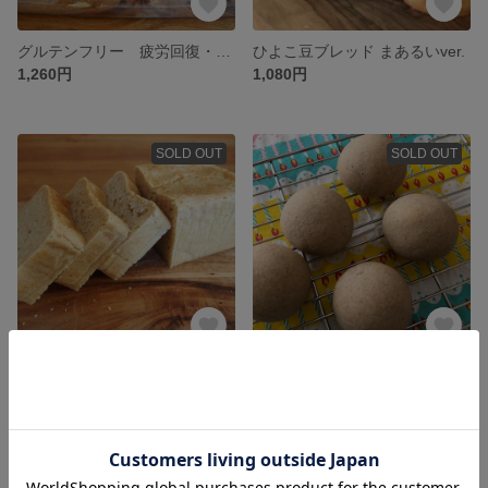
グルテンフリー 疲労回復・体に優しい！ひよこ豆ブレッド(S） 小麦不使用
ひよこ豆ブレッド まあるいver.
1,260円
1,080円
SOLD OUT
SOLD OUT
グルテンフリー ミネラル食物繊維で体を整える！ホワイトソルガムブレッド(L） 小麦不使用
グルテンフリー ホワイトソルガムの小さな丸パン4個入り
1,620円
680円
SOLD OUT
SOLD OUT