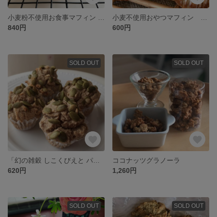
小麦粉不使用お食事マフィン くるみ2個入り
小麦不使用おやつマフィン そばの実2個入り
840円
600円
SOLD OUT
SOLD OUT
「幻の雑穀 しこくびえと パンプキンシードのマフィン」小麦不使用
ココナッツグラノーラ
620円
1,260円
SOLD OUT
SOLD OUT