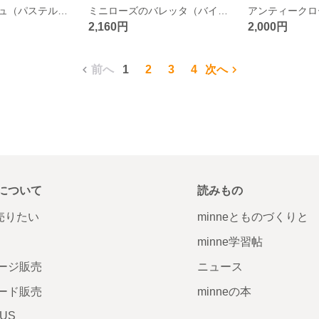
ブーケコサージュ（パステルブルー）
ミニローズのバレッタ（バイオレット）
2,160円
2,000円
前へ
1
2
3
4
次へ
について
読みもの
で売りたい
minneとものづくりと
minne学習帖
ージ販売
ニュース
ード販売
minneの本
LUS