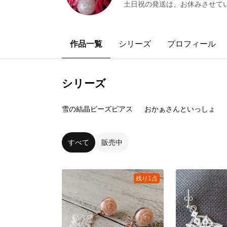
土日祝の発送は、お休みさせて
作品一覧
シリーズ
プロフィール
シリーズ
7
点
43
点
雪の結晶ビーズピアス
おかぁさんといっしょ
すべて
販売中
残り1点