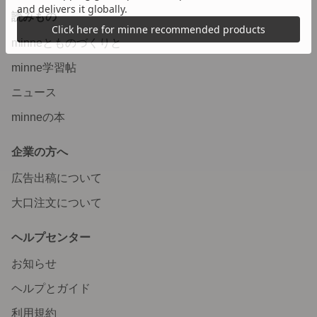
読みもの
minneとものづくりと
minne学習帖
ニュース
minneの本
企業の方へ
広告出稿について
大口注文について
ヘルプセンター
お知らせ
ヘルプとガイド
利用規約