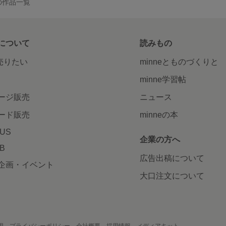
y の作品一覧
について
読みもの
で売りたい
minneとものづくりと
minne学習帖
ージ販売
ニュース
ード販売
minneの本
LUS
企業の方へ
AB
広告出稿について
企画・イベント
大口注文について