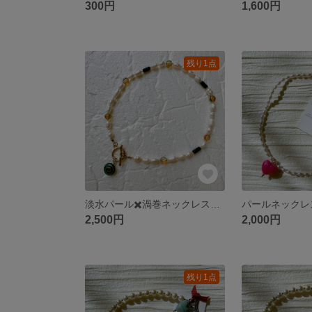
300円
1,600円
残り1点
淡水パール✖️渦巻ネックレス🌀(緑)
2,500円
2,000円
残り1点