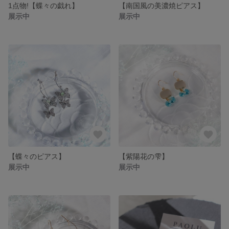
1点物!【蝶々の戯れ】
【南国風の美濃焼ピアス】
展示中
展示中
【蝶々のピアス】
【紫陽花の雫】
展示中
展示中