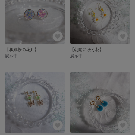
【和紙桜の花弁】
【朝陽に咲く花】
展示中
展示中