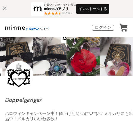
お買いものがもっとお得に
minneのアプリ
インストールする
3
万件以上
ログイン
Doppelganger
ハロウィンキャンペーン中！値下げ期間♡\(*ˊᗜˋ*)/♡ メルカリにも出
品中！メルカリいいね多数！