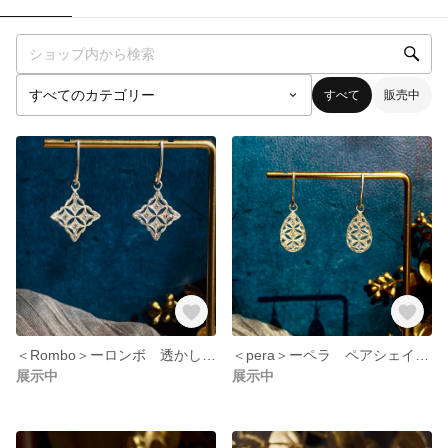
すべて
販売中
＜Rombo＞ーロンボ 透かし彫りピアス 菱形
＜pera＞ーペラ ペアシェイプ ピアス 1P
展示中
展示中