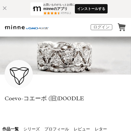
お買いものがもっとお得に
minneのアプリ
インストールする
3
万件以上
ログイン
Coevo-コエーボ (旧)DOODLE
作品一覧
シリーズ
プロフィール
レビュー
レター