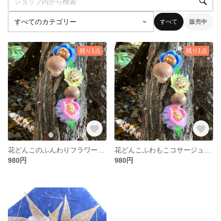
すべて
販売中
残り1点
残り1点
花どんこのふんわりフラワー(イエロー)
花どんこふわもこコサージュ（ピンク）
980円
980円