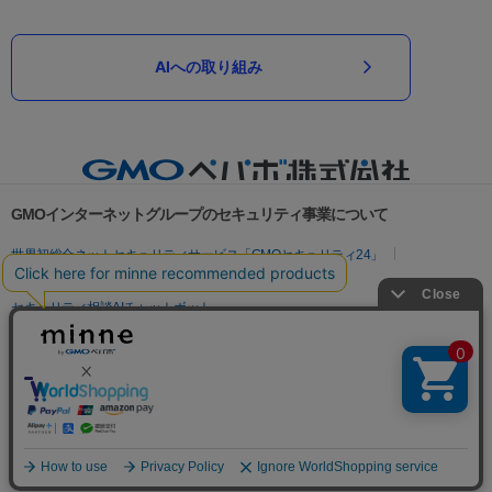
AIへの取り組み
GMOインターネットグループのセキュリティ事業について
世界初総合ネットセキュリティサービス「GMOセキュリティ24」
パスワード漏洩診断
Webサイトリスク診断
セキュリティ相談AIチャットボット
実在証明・盗聴対策
サイバー攻撃対策（GMOサイバーセキュリティ byイエラエ）
サイバー攻撃対策（GMO Flatt Security）
なりすまし対策
セキュリティ事業の軌跡