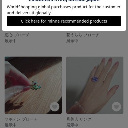
恋心 ブローチ
花うらら ブローチ
展示中
展示中
サボテン ブローチ
月美人 リング
展示中
展示中