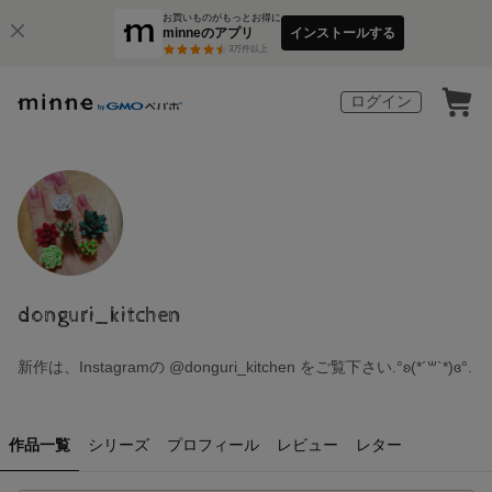
お買いものがもっとお得に
minneのアプリ
インストールする
3
万件以上
ログイン
donguri_kitchen
新作は、Instagramの @donguri_kitchen をご覧下さい︎.°ʚ(*´꒳`*)ɞ°.
作品一覧
シリーズ
プロフィール
レビュー
レター