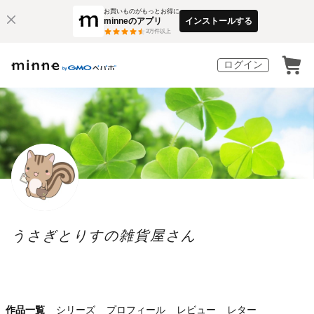
お買いものがもっとお得に
minneのアプリ
インストールする
3
万件以上
ログイン
うさぎとりすの雑貨屋さん
作品一覧
シリーズ
プロフィール
レビュー
レター