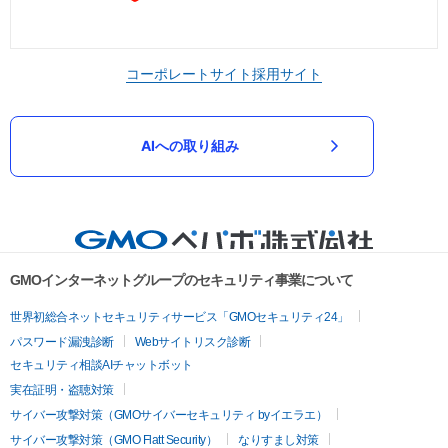
コーポレートサイト
採用サイト
AIへの取り組み
GMOインターネットグループのセキュリティ事業について
世界初総合ネットセキュリティサービス「GMOセキュリティ24」
パスワード漏洩診断
Webサイトリスク診断
セキュリティ相談AIチャットボット
実在証明・盗聴対策
サイバー攻撃対策（GMOサイバーセキュリティ byイエラエ）
サイバー攻撃対策（GMO Flatt Security）
なりすまし対策