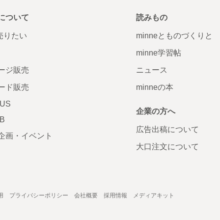
について
読みもの
で売りたい
minneとものづくりと
minne学習帖
ージ販売
ニュース
ード販売
minneの本
LUS
企業の方へ
AB
広告出稿について
企画・イベント
大口注文について
用
プライバシーポリシー
会社概要
採用情報
メディアキット