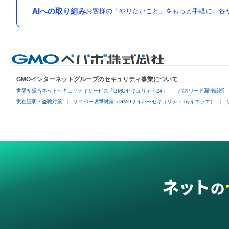
AIへの取り組み
お客様の「やりたいこと」をもっと手軽に。各サ
GMOインターネットグループのセキュリティ事業について
世界初総合ネットセキュリティサービス「GMOセキュリティ24」
パスワード漏洩診断
実在証明・盗聴対策
サイバー攻撃対策（GMOサイバーセキュリティ byイエラエ）