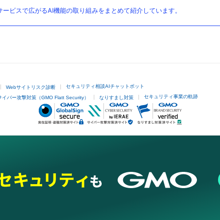
ービスで広がるAI機能の取り組みをまとめて紹介しています。
セキュリティ相談AIチャットボット
Webサイトリスク診断
セキュリティ事業の軌跡
サイバー攻撃対策（GMO Flatt Security）
なりすまし対策