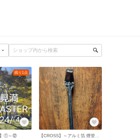
残り1点
】①～⑫
【CROSS】～アルミ箔 煙管～ 100% aluminium foil original smoke pipe