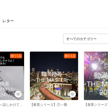
レター
残り1点
残り1点
【福來】ふくら～話しかけてみよう～
【夜景シリーズ】①～⑲
【昼景シリーズ