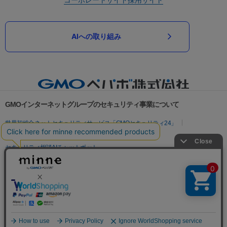
AIへの取り組み
GMOインターネットグループのセキュリティ事業について
世界初総合ネットセキュリティサービス「GMOセキュリティ24」
パスワード漏洩診断
Webサイトリスク診断
セキュリティ相談AIチャットボット
実在証明・盗聴対策
サイバー攻撃対策（GMOサイバーセキュリティ byイエラエ）
サイバー攻撃対策（GMO Flatt Security）
なりすまし対策
セキュリティ事業の軌跡