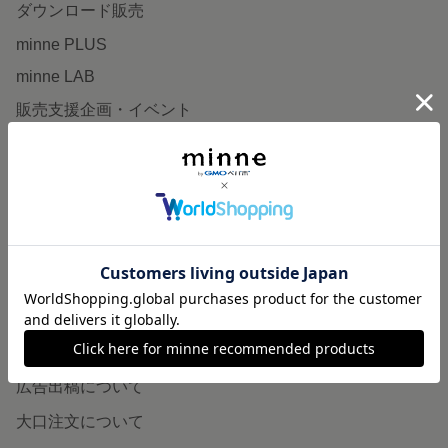
ダウンロード販売
minne PLUS
minne LAB
販売支援企画・イベント
読みもの
minneとものづくりと
minne学習帖
ニュース
minneの本
企業の方へ
広告出稿について
大口注文について