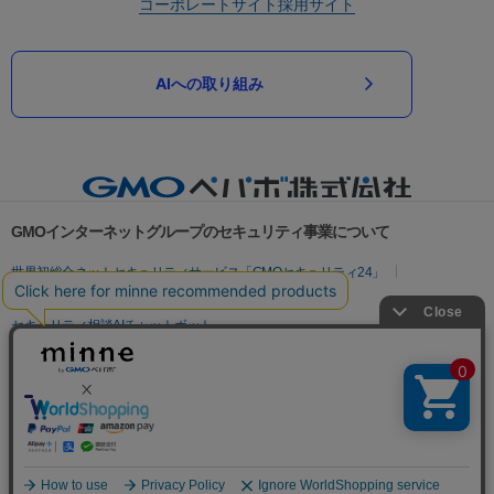
コーポレートサイト
採用サイト
AIへの取り組み
GMOインターネットグループのセキュリティ事業について
世界初総合ネットセキュリティサービス「GMOセキュリティ24」
パスワード漏洩診断
Webサイトリスク診断
セキュリティ相談AIチャットボット
実在証明・盗聴対策
サイバー攻撃対策（GMOサイバーセキュリティ byイエラエ）
サイバー攻撃対策（GMO Flatt Security）
なりすまし対策
セキュリティ事業の軌跡