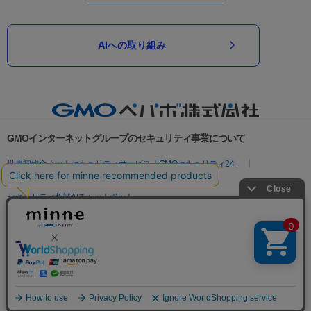
AIへの取り組み
GMOインターネットグループのセキュリティ事業について
世界初総合ネットセキュリティサービス「GMOセキュリティ24」
パスワード漏洩診断
Webサイトリスク診断
セキュリティ相談AIチャットボット
実在証明・盗聴対策
サイバー攻撃対策（GMOサイバーセキュリティ byイエラエ）
サイバー攻撃対策（GMO Flatt Security）
なりすまし対策
セキュリティ事業の軌跡