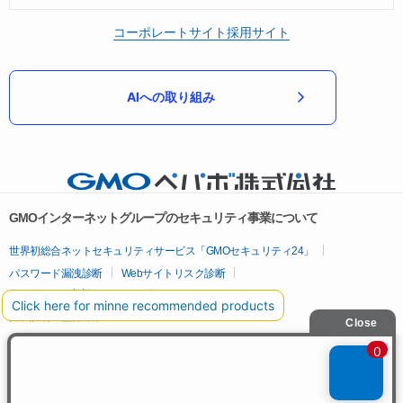
コーポレートサイト
採用サイト
AIへの取り組み
GMOインターネットグループのセキュリティ事業について
世界初総合ネットセキュリティサービス「GMOセキュリティ24」
パスワード漏洩診断
Webサイトリスク診断
セキュリティ相談AIチャットボット
実在証明・盗聴対策
サイバー攻撃対策（GMOサイバーセキュリティ byイエラエ）
サイバー攻撃対策（GMO Flatt Security）
なりすまし対策
セキュリティ事業の軌跡