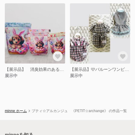
【展示品】 消臭効果のある可愛いマナーポーチ
【展示品】🩷バルーンワンピース（ピンク）🩷大きなリボンのタックコート（ベージュ）🩷可愛い2段フリルワンピース（グレー）
展示中
展示中
minne ホーム
プティ☆アルカンジュ 《PETIT☆archange》 の作品一覧
minneを知る