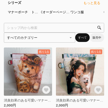
シリーズ
もっと見る
17
点
1
点
2
点
マナーポーチ トリーツポーチ
《オーダーページ》 ☆マナーポーチ、トリーツポーチ、犬服☆
ワンコ服
すべて
販売中
残り1点
残り1点
消臭効果のある可愛いマナーポーチ Lサイズ ゴールデンレトリバー
消臭効果のある可愛いマナーポーチ Mサイズ 可愛い女の子とワンちゃん
2,000円
2,000円