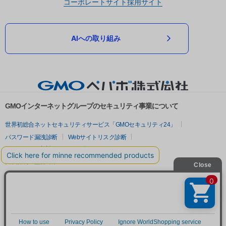
コーポレートサイト
採用サイト
AIへの取り組み
GMOインターネットグループのセキュリティ事業について
世界初総合ネットセキュリティサービス「GMOセキュリティ24」
パスワード漏洩診断
Webサイトリスク診断
セキュリティ相談AIチャットボット
実在証明・盗聴対策
サイバー攻撃対策（GMOサイバーセキュリティ byイエラエ）
サイバー攻撃対策（GMO Flatt Security）
なりすまし対策
セキュリティ事業の軌跡