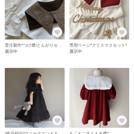
受注製作*つけ襟/とんがりセーラー
専用ページ*クリスマスセット*
展示中
展示中
*作品紹介*ウィークエンドドレス
もこもこすくえあ襟*