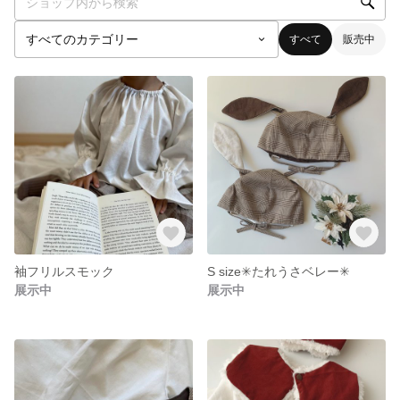
すべて
販売中
袖フリルスモック
S size✳︎たれうさベレー✳︎
展示中
展示中