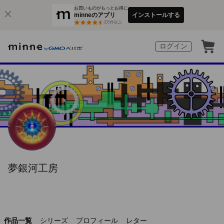
お買いものがもっとお得に
minneのアプリ
インストールする
3
万件以上
ログイン
夢銀河工房
作品一覧
シリーズ
プロフィール
レター