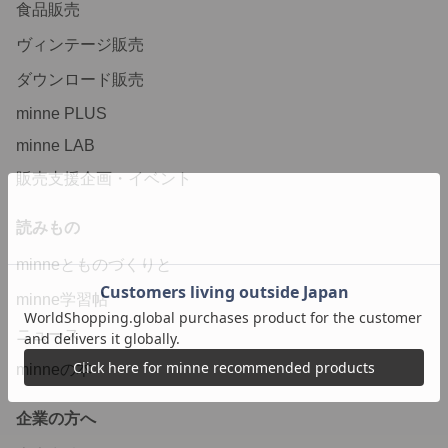
食品販売
ヴィンテージ販売
ダウンロード販売
minne PLUS
minne LAB
販売支援企画・イベント
読みもの
minneとものづくりと
minne学習帖
ニュース
minneの本
企業の方へ