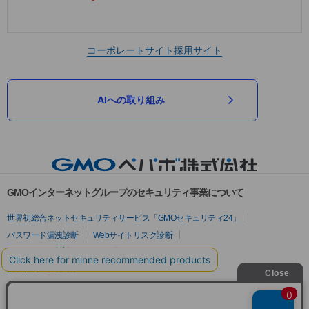
コーポレートサイト
採用サイト
AIへの取り組み
GMOインターネットグループのセキュリティ事業について
世界初総合ネットセキュリティサービス「GMOセキュリティ24」
パスワード漏洩診断
Webサイトリスク診断
セキュリティ相談AIチャットボット
実在証明・盗聴対策
サイバー攻撃対策（GMOサイバーセキュリティ byイエラエ）
サイバー攻撃対策（GMO Flatt Security）
なりすまし対策