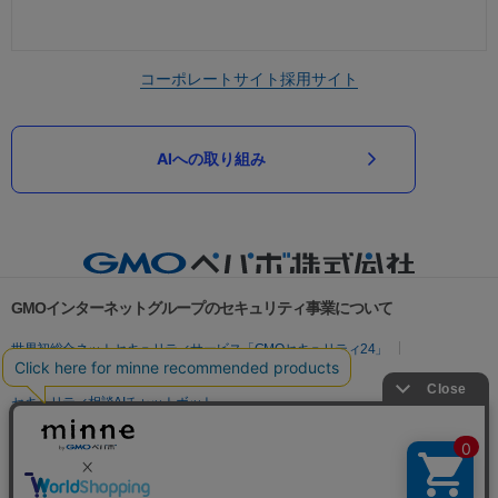
コーポレートサイト
採用サイト
AIへの取り組み
GMOインターネットグループのセキュリティ事業について
世界初総合ネットセキュリティサービス「GMOセキュリティ24」
パスワード漏洩診断
Webサイトリスク診断
セキュリティ相談AIチャットボット
実在証明・盗聴対策
サイバー攻撃対策（GMOサイバーセキュリティ byイエラエ）
サイバー攻撃対策（GMO Flatt Security）
なりすまし対策