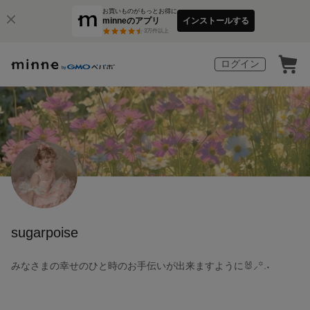
お買いものがもっとお得に
minneのアプリ
インストールする
3
万件以上
ログイン
sugarpoise
みなさまの幸せのひと時のお手伝いが出来ますように🐰⸝꙳.‎˖