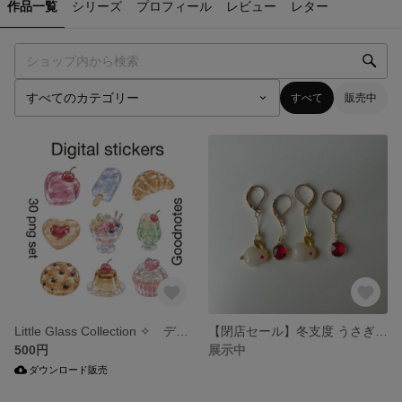
作品一覧
シリーズ
プロフィール
レビュー
レター
すべて
販売中
Little Glass Collection ✧ デジタルステッカー ガラスのステッカーたち 背景透過30set シール かわいい
【閉店セール】冬支度 うさぎさんとチェリーの追いかけっこ 編み物マーカー ステッチマーカー ハンドメイドマーカー
500円
展示中
ダウンロード販売