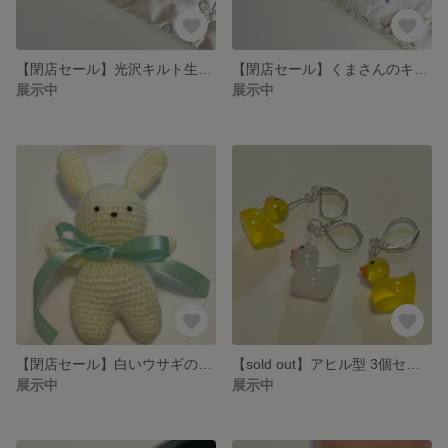
【閉店セール】光沢キルト生地のかぎ針ポーチ˚ 🦢₊✧
【閉店セール】くまさんのキルト生地かぎ針ポーチ ˚ 🦢₊✧
展示中
展示中
【閉店セール】白いウサギのあみぐるみ🐰⸝꙳.‎˖
【sold out】アヒル型 3個セット ステッチマーカー 目数マーカー
展示中
展示中