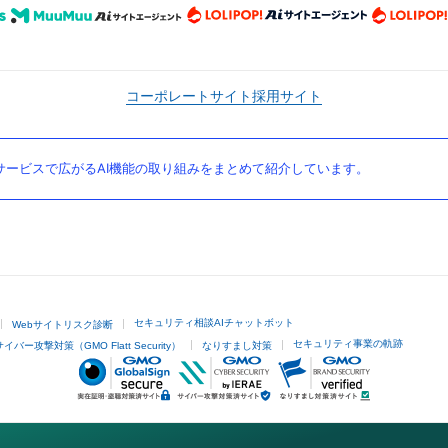
コーポレートサイト
採用サイト
ービスで広がるAI機能の取り組みをまとめて紹介しています。
セキュリティ相談AIチャットボット
Webサイトリスク診断
セキュリティ事業の軌跡
サイバー攻撃対策（GMO Flatt Security）
なりすまし対策