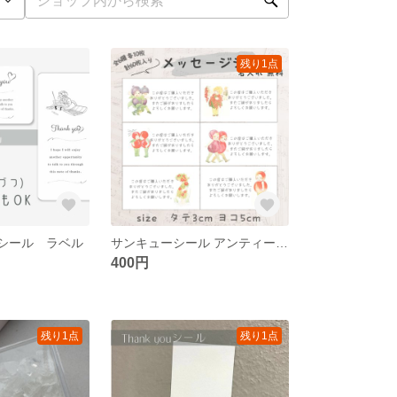
残り1点
ーシール ラベル
サンキューシール アンティーク お礼60枚 手書き風 女の子
400円
残り1点
残り1点