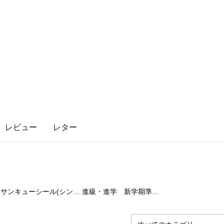
レビュー
レター
6
点
1
点
サンキューシール(シンプル)
進級・進学 新学期準備に