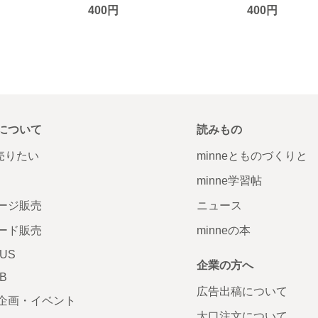
400円
400円
について
読みもの
で売りたい
minneとものづくりと
minne学習帖
ージ販売
ニュース
ード販売
minneの本
LUS
企業の方へ
AB
広告出稿について
企画・イベント
大口注文について