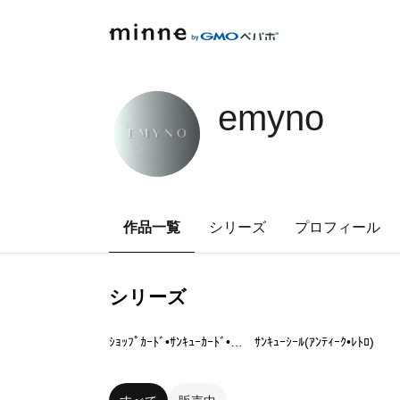
emyno
作品一覧
シリーズ
プロフィール
シリーズ
3
点
3
点
ｼｮｯﾌﾟｶｰﾄﾞ•ｻﾝｷｭｰｶｰﾄﾞ•名刺
ｻﾝｷｭｰｼｰﾙ(ｱﾝﾃｨｰｸ•ﾚﾄﾛ)