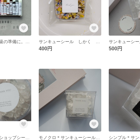
入園・入学・進級の準備に。クレヨンの巻紙16色セット
サンキューシール しかく 3×3 50枚入
400円
500円
ギフトシール ショップシール サンキューシール シール ステッカー ホワイト 丸型
モノクロ＊サンキューシール 白ver. 3cm 50枚