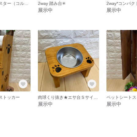
ツヤあり✳︎コースター（コルクなし） 3枚組 チェリーの木🍒
2way 踏み台✳︎
展示中
展示中
トストッカー
肉球くり抜き★エサ台Ｓサイズ（食器付き）
展示中
展示中