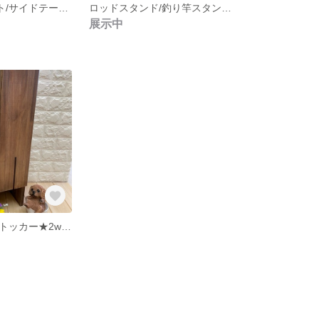
2way*コンパクト/サイドテーブル
ロッドスタンド/釣り竿スタンド(小)
展示中
ペットシートストッカー★2wayタイプ