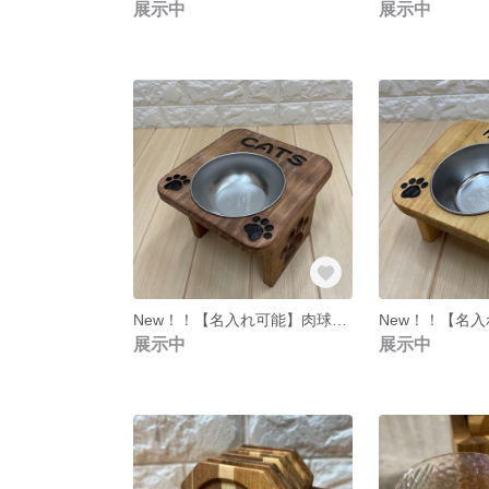
展示中
展示中
New！！【名入れ可能】肉球の形がかわいい★食事台(エサ台) ステンレス製食器付き 水平型Mサイズ
展示中
展示中