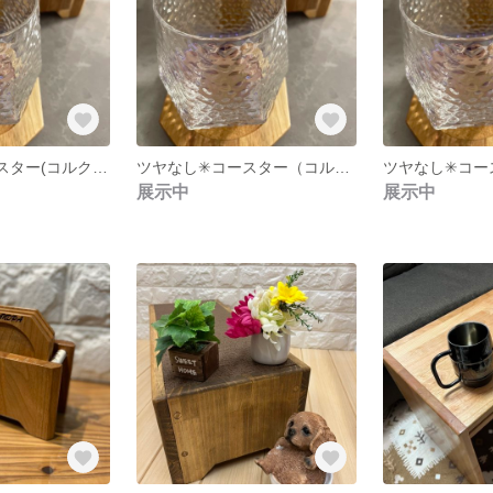
ツヤなし✳︎コースター(コルクあり） 7枚組 アカシアの木
ツヤなし✳︎コースター（コルクあり)5枚組 アカシアの木
展示中
展示中