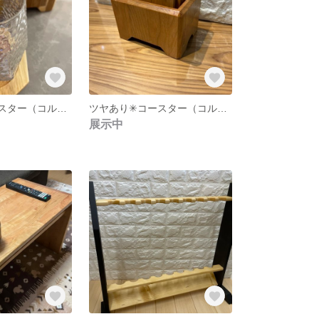
ツヤなし✳︎コースター（コルクあり） 3枚組 アカシアの木
ツヤあり✳︎コースター（コルクなし） 7枚組 チェリーの木🍒
展示中