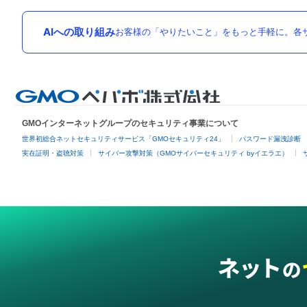
AIへの取り組み
お客様の「やりたいこと」をもっと手軽に。各サ
GMOインターネットグループのセキュリティ事業について
世界初総合ネットセキュリティサービス「GMOセキュリティ24」
パスワード漏洩診断
実在証明・盗聴対策
サイバー攻撃対策（GMOサイバーセキュリティ byイエラエ）