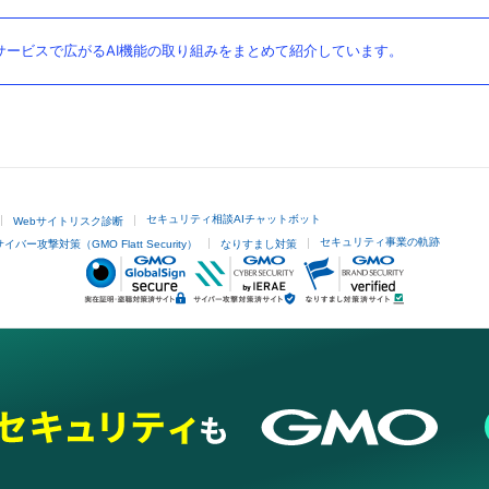
ービスで広がるAI機能の取り組みをまとめて紹介しています。
セキュリティ相談AIチャットボット
Webサイトリスク診断
セキュリティ事業の軌跡
サイバー攻撃対策（GMO Flatt Security）
なりすまし対策