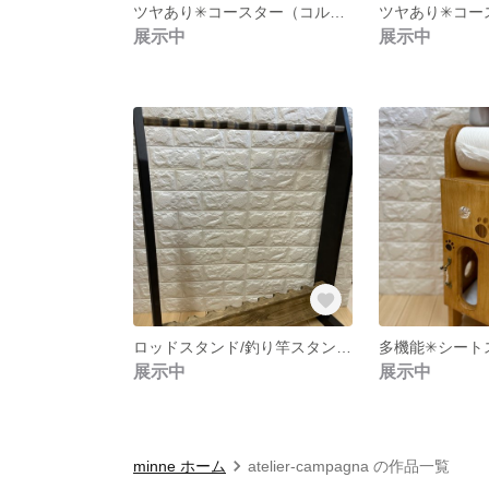
ツヤあり✳︎コースター（コルクなし） 5枚組 チェリーの木🍒
展示中
展示中
ロッドスタンド/釣り竿スタンド(大)
多機能✳︎シー
展示中
展示中
minne ホーム
atelier-campagna の作品一覧