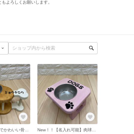
ともよろしくお願いします。
New！！ポップでかわいい骨付き肉風 食事台（エサ台） ステンレス製食器付き Mサイズ
New！！【名入れ可能】肉球の形がかわいい★ペット食事台(エサ台) ステンレス製食器付き 水平型Sサイズ