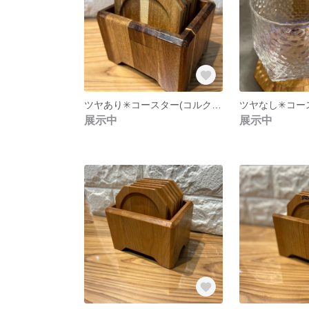
ツヤあり✳︎コースター(コルクなし) 3枚組 アカシアの木
展示中
展示中