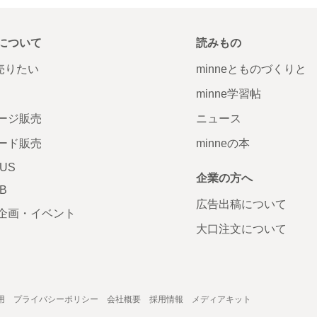
について
読みもの
で売りたい
minneとものづくりと
minne学習帖
ージ販売
ニュース
ード販売
minneの本
LUS
企業の方へ
AB
広告出稿について
企画・イベント
大口注文について
用
プライバシーポリシー
会社概要
採用情報
メディアキット