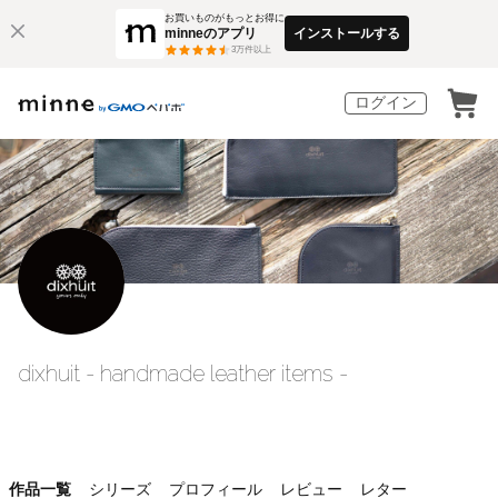
お買いものがもっとお得に
minneのアプリ
インストールする
3
万件以上
ログイン
dixhuit - handmade leather items -
作品一覧
シリーズ
プロフィール
レビュー
レター