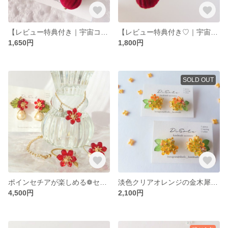
【レビュー特典付き｜宇宙コラボ】深紅の実と小さな花束 星チャーム付き イヤーアクセサリー💠blu fiore(ブルフィオーレ)/星のカケラの花畑秋冬限定 秋冬素材 フラワー
【レビュー特典付き♡｜宇宙コラボ】深紅の実と小さな花束 星チャーム付き イヤーアクセサリー🪻galassia(ガラッシア)/銀河の一粒ピアス/イヤリング コラボ作品 フラワー パープル
1,650円
1,800円
SOLD OUT
ポインセチアが楽しめる❁セレクトできる❁ご褒美アクセサリーコフレ イヤリング/ピアス ネックレス リング 誕生花 クリスマス ブラックフライデー ホリデー プレゼント 贈り物 ギフト
淡色クリアオレンジの金木犀のミニブーケピアス/イヤリングキンモクセイ イエロー 秋色 紅葉 透明感 ブーケ
4,500円
2,100円