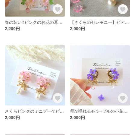
春の装い𖦞ピンクのお花の耳飾り𖦞【ピアス/イヤリング変更可】梅 桃 桜 スプリング 春 花見
【さくらのセレモニー】ピアス/イヤリング 〈選べる2カラー:クリアブロッサム，ピンクブロッサム〉桜 ピンク 入園卒園 入学卒業 セレモニー
2,200円
2,000円
さくらピンクのミニブーケピアス/イヤリング淡色 春 ゆらゆら パール 入学式 卒業式
雫が揺れる𖦞パープルの小花とビジューのミニブーケピアス/イヤリング 紫 リボン アンティーク 花束
2,000円
2,000円