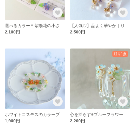
選べるカラー＊紫陽花の小さな花束ピアス【イヤリング、アレルギー対応金具変更可】フラワー ブーケ 梅雨 推し活
【人気♡】品よく華やか｜りんどうの2wayピアス/イヤリング 和装・浴衣にも◎
2,100円
2,500円
残り1点
ホワイトコスモスのカラーブーケピアス/イヤリング💐小粒 花束 フラワー ピンク イエロー ブルーグリーン 推し活 推しカラー
心を揺らす𖦞ブルーフラワーとクリアガラスの耳飾り𖦞【ピアス/イヤリング変更可】ブルー ゆらゆら 淡色 勿忘草 ネモフィラ
1,900円
2,200円