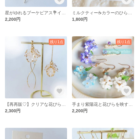
星がゆれるブーケピアス💐イヤリング【シアーブルー／シルバー】
ミルクティー☕カラーのひらひら花びらピアス/イヤリングゆらゆら ふわふわ バレエコア 透け感 モカ ムース
2,200円
1,800円
残り1点
残り1点
【再再販♡】クリアな花びらのアシンメトリーピアス/イヤリング
手まり紫陽花と花びらを映す雫のピアス/イヤリング《デュードロップホワイト》透明感 フラワー ゆらゆら
2,300円
2,200円