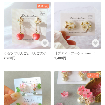
残り1点
うるツヤりんごとりんごの小花の耳飾り🍎 イヤリング/ピアスフラワー 花束 フルーツ アップル 春 夏 秋 冬
【プティ・ブーケ - blanc（ブラン）】ホワイト×ゴールドの小花ピアス／イヤリング｜大人かわいい・ブーケアクセサリー
2,200円
2,480円
残り1点