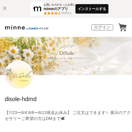
お買いものがもっとお得に
minneのアプリ
インストールする
3
万件以上
ログイン
disole-hdmd
【7/23〜8/4.8/8〜8/13発送お休み】 ご注文はできます✨ 展示のアク
セサリーご希望の方はDMまで🕊️