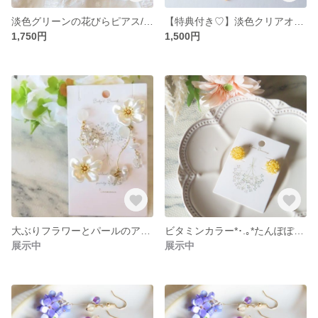
淡色グリーンの花びらピアス/イヤリングひらひら ゆらゆら フラワー バレエコア 透け感
【特典付き♡】淡色クリアオレンジの金木犀のミニブーケピアス/イヤリングキンモクセイ イエロー グラデーション 秋色 紅葉 透明感 ブーケ
1,750円
1,500円
大ぶりフラワーとパールのアシンメトリーピアス/イヤリング
ビタミンカラー*･.｡*たんぽぽの小粒ピアス/イヤリング 黄色 イエロー フラワー 揺れない 小粒 透け感
展示中
展示中