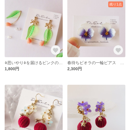
残り1点
𖦞思いやり𖦞を届けるピンクのチューリップの耳飾り🌷 ピアス/イヤリング
春待ちビオラの一輪ピアス ピアス/イヤリング(パンジー、ビオラ)
1,800円
2,300円