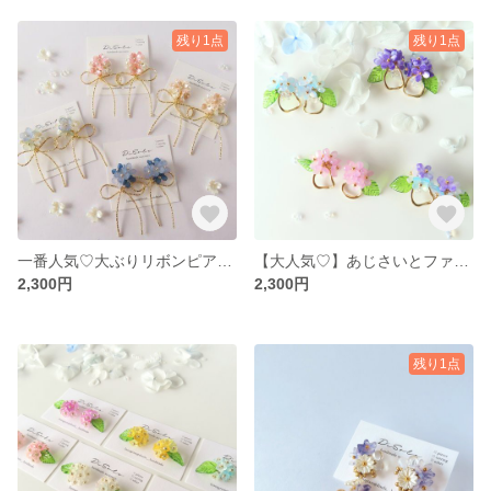
残り1点
残り1点
一番人気♡大ぶりリボンピアス｜選べる4カラー 大人可愛い主役アクセ・ギフト デートにも 花 花束 フラワー ウエディング バレエコア
【大人気♡】あじさいとファルファーレビーズのピアス｜イヤリング 𖦞新色追加𖦞選べる4カラー𖦞 パープル ブルー ラベンダーピンク ミックス
2,300円
2,300円
残り1点