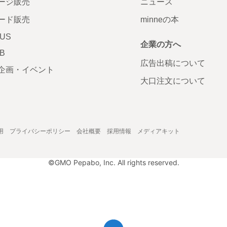
ージ販売
ニュース
ード販売
minneの本
LUS
企業の方へ
AB
広告出稿について
企画・イベント
大口注文について
用
プライバシーポリシー
会社概要
採用情報
メディアキット
©GMO Pepabo, Inc. All rights reserved.