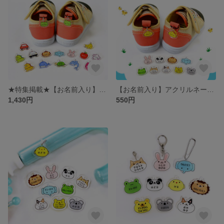
★特集掲載★【お名前入り】アクリルネームタグ3セット～（アニマル1・くるま・フルーツ・フラワー・恐竜・海の生き物）※全て同じデザイン、名前での作成※
【お名前入り】アクリルネームタグ アニマル1（ひよこ、うさぎ、パンダ、ライオン、ぞう、かえる、いぬ、ねこ、くま、コアラ）2つで1セット［靴・上履きの目印 シューズタグ］
1,430円
550円