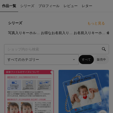
作品一覧
シリーズ
プロフィール
レビュー
レター
シリーズ
もっと見る
7
点
9
点
9
点
写真入りキーホルダー
お得なお名前入りセット
お名前入りキーホルダー
傘
すべて
販売中