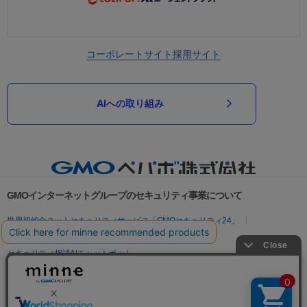
コーポレートサイト
採用サイト
AIへの取り組み
GMOインターネットグループのセキュリティ事業について
世界初総合ネットセキュリティサービス「GMOセキュリティ24」
パスワード漏洩診断
Webサイトリスク診断
セキュリティ相談AIチャットボット
実在証明・盗聴対策
サイバー攻撃対策（GMOサイバーセキュリティ byイエラエ）
サイバー攻撃対策（GMO Flatt Security）
なりすまし対策