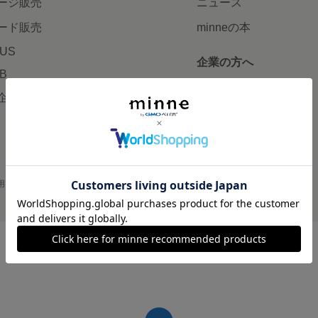
ージ販売
ニュース
ード販売
minneの本
LUS
企業の方へ
AB
広告出稿について
企画・イベント
大口注文について
用
プライバシーポリシー
会社概要
採用情報
メディアキット
©GMO Pepabo, Inc. All rights reserved.