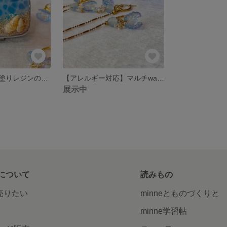
【送料無料】海塗りレジンの小物入れ🐚‎🤍
【アレルギー対応】マルチway シェルピアス
展示中
について
読みもの
で売りたい
minneとものづくりと
minne学習帖